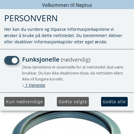
Velkommen til Neptus
PERSONVERN
Her kan du vurdere og tilpasse informasjonkapslene vi
ønsker å bruke på dette nettstedet. Du bestemmer! Aktiver
eller deaktiver informasjonkapsler etter eget ønske.
PAKNING AQUA MAGIC IV
Funksjonelle
(nødvendig)
Disse tjenestene er essensielle for at nettstedet skal være
Blade seal.
brukbar. Du kan ikke deaktivere disse, da nettsiden ellers
Forhåndsbestill
ikke vil fungere korrekt.
↓
1
tjeneste
Kun nødvendige
Godta valgte
Godta alle