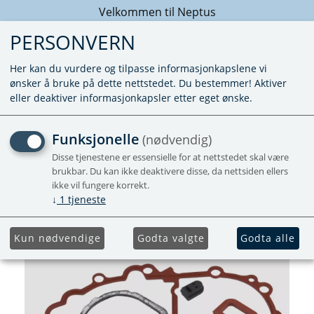
Velkommen til Neptus
PERSONVERN
Her kan du vurdere og tilpasse informasjonkapslene vi
ønsker å bruke på dette nettstedet. Du bestemmer! Aktiver
eller deaktiver informasjonkapsler etter eget ønske.
PAKNINGSSETT /
Funksjonelle
(nødvendig)
TETNINGSSATS COMBI D
Disse tjenestene er essensielle for at nettstedet skal være
brukbar. Du kan ikke deaktivere disse, da nettsiden ellers
ikke vil fungere korrekt.
↓
1
tjeneste
Kun nødvendige
Godta valgte
Godta alle