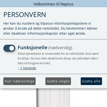
Velkommen til Neptus
PERSONVERN
Her kan du vurdere og tilpasse informasjonkapslene vi
ønsker å bruke på dette nettstedet. Du bestemmer! Aktiver
eller deaktiver informasjonkapsler etter eget ønske.
PANELRADIATOR 700 MM
Funksjonelle
(nødvendig)
HVIT
Disse tjenestene er essensielle for at nettstedet skal være
brukbar. Du kan ikke deaktivere disse, da nettsiden ellers
ikke vil fungere korrekt.
Forhåndsbestill
↓
1
tjeneste
Kun nødvendige
Godta valgte
Godta alle