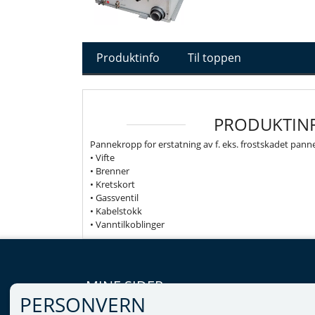
Produktinfo
Til toppen
PRODUKTIN
Pannekropp for erstatning av f. eks. frostskadet pann
• Vifte
• Brenner
• Kretskort
• Gassventil
• Kabelstokk
• Vanntilkoblinger
MINE SIDER
PERSONVERN