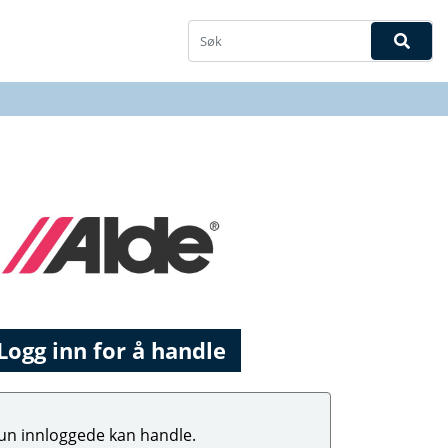
Logg inn for å handle
un innloggede kan handle.