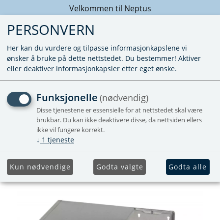
Velkommen til Neptus
PERSONVERN
Her kan du vurdere og tilpasse informasjonkapslene vi
ønsker å bruke på dette nettstedet. Du bestemmer! Aktiver
eller deaktiver informasjonkapsler etter eget ønske.
PANNEKROPP KPL. TIL
Funksjonelle
(nødvendig)
ALDE 3020 OG 3030
Disse tjenestene er essensielle for at nettstedet skal være
brukbar. Du kan ikke deaktivere disse, da nettsiden ellers
ikke vil fungere korrekt.
Med 10 liter varmtvannstank
↓
1
tjeneste
Kun nødvendige
Godta valgte
Godta alle