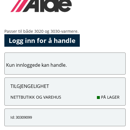
Passer til både 3020 og 3030-varmere.
Logg inn for å handle
Kun innloggede kan handle.
TILGJENGELIGHET
NETTBUTIKK OG VAREHUS
PÅ LAGER
Id: 30309099