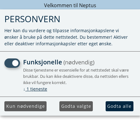
Velkommen til Neptus
PERSONVERN
Her kan du vurdere og tilpasse informasjonkapslene vi
ønsker å bruke på dette nettstedet. Du bestemmer! Aktiver
eller deaktiver informasjonkapsler etter eget ønske.
PARTIKKELFILTER
Funksjonelle
(nødvendig)
TILLEGGSATS
Disse tjenestene er essensielle for at nettstedet skal være
brukbar. Du kan ikke deaktivere disse, da nettsiden ellers
ikke vil fungere korrekt.
↓
1
tjeneste
Kun nødvendige
Godta valgte
Godta alle