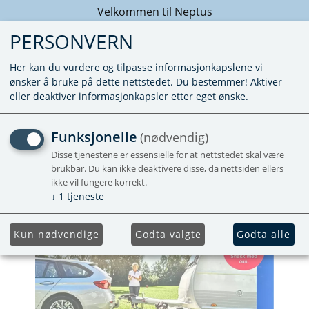
Velkommen til Neptus
PERSONVERN
Her kan du vurdere og tilpasse informasjonkapslene vi
ønsker å bruke på dette nettstedet. Du bestemmer! Aktiver
eller deaktiver informasjonkapsler etter eget ønske.
POSTER MOVER XT 2-
Funksjonelle
(nødvendig)
SIDED A1_0124_NO
Disse tjenestene er essensielle for at nettstedet skal være
brukbar. Du kan ikke deaktivere disse, da nettsiden ellers
ikke vil fungere korrekt.
↓
1
tjeneste
Kun nødvendige
Godta valgte
Godta alle