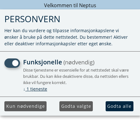
Velkommen til Neptus
PERSONVERN
Her kan du vurdere og tilpasse informasjonkapslene vi
ønsker å bruke på dette nettstedet. Du bestemmer! Aktiver
eller deaktiver informasjonkapsler etter eget ønske.
KUNNE IKKE FINNE PRODUKTET
Funksjonelle
(nødvendig)
Forside
Disse tjenestene er essensielle for at nettstedet skal være
brukbar. Du kan ikke deaktivere disse, da nettsiden ellers
ikke vil fungere korrekt.
↓
1
tjeneste
Kun nødvendige
Godta valgte
Godta alle