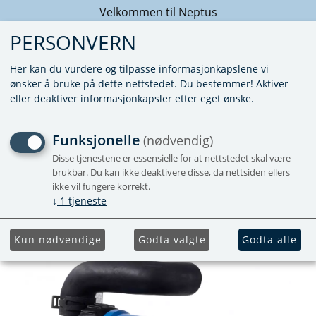
Velkommen til Neptus
PERSONVERN
Her kan du vurdere og tilpasse informasjonkapslene vi
ønsker å bruke på dette nettstedet. Du bestemmer! Aktiver
eller deaktiver informasjonkapsler etter eget ønske.
PUMPE BLÅ 12V POT. FOR
Funksjonelle
(nødvendig)
3020/3030
Disse tjenestene er essensielle for at nettstedet skal være
brukbar. Du kan ikke deaktivere disse, da nettsiden ellers
ikke vil fungere korrekt.
↓
1
tjeneste
Kun nødvendige
Godta valgte
Godta alle