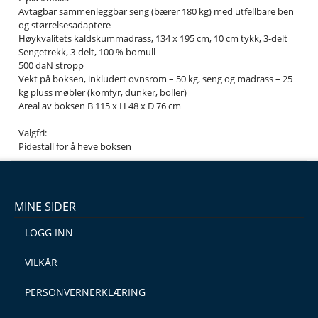
Avtagbar sammenleggbar seng (bærer 180 kg) med utfellbare ben
og størrelsesadaptere
Høykvalitets kaldskummadrass, 134 x 195 cm, 10 cm tykk, 3-delt
Sengetrekk, 3-delt, 100 % bomull
500 daN stropp
Vekt på boksen, inkludert ovnsrom – 50 kg, seng og madrass – 25
kg pluss møbler (komfyr, dunker, boller)
Areal av boksen B 115 x H 48 x D 76 cm
Valgfri:
Pidestall for å heve boksen
MINE SIDER
LOGG INN
VILKÅR
PERSONVERNERKLÆRING