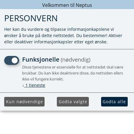
Velkommen til Neptus
PERSONVERN
Her kan du vurdere og tilpasse informasjonkapslene vi
ønsker å bruke på dette nettstedet. Du bestemmer! Aktiver
eller deaktiver informasjonkapsler etter eget ønske.
QUQUQ CAMPINGBOX
Funksjonelle
(nødvendig)
BUSBOX-2 - KOMPLETT
Disse tjenestene er essensielle for at nettstedet skal være
brukbar. Du kan ikke deaktivere disse, da nettsiden ellers
PAKKE
ikke vil fungere korrekt.
↓
1
tjeneste
Inkludert Alpicool cooler, stoler og bord
Kun nødvendige
Godta valgte
Godta alle