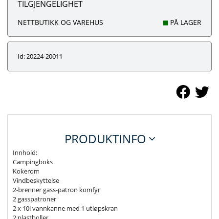
TILGJENGELIGHET
NETTBUTIKK OG VAREHUS
PÅ LAGER
Id: 20224-20011
PRODUKTINFO
Innhold:
Campingboks
Kokerom
Vindbeskyttelse
2-brenner gass-patron komfyr
2 gasspatroner
2 x 10l vannkanne med 1 utløpskran
2 plastboller