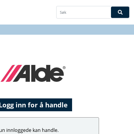
Logg inn for å handle
un innloggede kan handle.