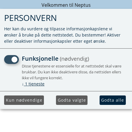
Velkommen til Neptus
PERSONVERN
Her kan du vurdere og tilpasse informasjonkapslene vi
ønsker å bruke på dette nettstedet. Du bestemmer! Aktiver
eller deaktiver informasjonkapsler etter eget ønske.
REDUKSJONS NIPPEL R1/2
Funksjonelle
(nødvendig)
INV - R3/8"UTV
Disse tjenestene er essensielle for at nettstedet skal være
brukbar. Du kan ikke deaktivere disse, da nettsiden ellers
ikke vil fungere korrekt.
Utgående
↓
1
tjeneste
Kun nødvendige
Godta valgte
Godta alle