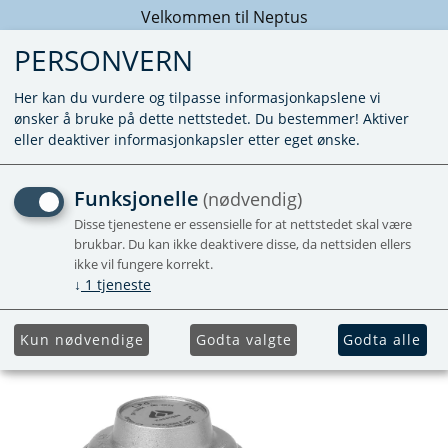
Velkommen til Neptus
PERSONVERN
Her kan du vurdere og tilpasse informasjonkapslene vi
ønsker å bruke på dette nettstedet. Du bestemmer! Aktiver
eller deaktiver informasjonkapsler etter eget ønske.
REGULATOR KOSAN
Funksjonelle
(nødvendig)
CLICK-ON 29 MBAR
Disse tjenestene er essensielle for at nettstedet skal være
brukbar. Du kan ikke deaktivere disse, da nettsiden ellers
SLANGE
ikke vil fungere korrekt.
↓
1
tjeneste
Kun nødvendige
Godta valgte
Godta alle