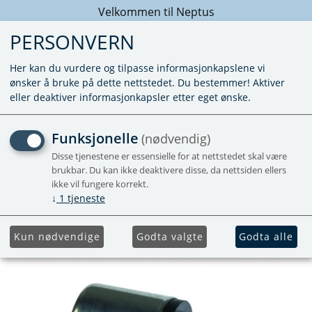
Velkommen til Neptus
PERSONVERN
Her kan du vurdere og tilpasse informasjonkapslene vi
ønsker å bruke på dette nettstedet. Du bestemmer! Aktiver
eller deaktiver informasjonkapsler etter eget ønske.
RESERVESONDE FOR GD
Funksjonelle
(nødvendig)
383
Disse tjenestene er essensielle for at nettstedet skal være
brukbar. Du kan ikke deaktivere disse, da nettsiden ellers
ikke vil fungere korrekt.
Forhåndsbestill
↓
1
tjeneste
Kun nødvendige
Godta valgte
Godta alle