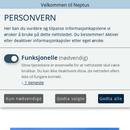
Velkommen til Neptus
PERSONVERN
Her kan du vurdere og tilpasse informasjonkapslene vi
ønsker å bruke på dette nettstedet. Du bestemmer! Aktiver
eller deaktiver informasjonkapsler etter eget ønske.
ROOF DISPLAY MOVER
Funksjonelle
(nødvendig)
CHASSI_2024_
Disse tjenestene er essensielle for at nettstedet skal være
brukbar. Du kan ikke deaktivere disse, da nettsiden ellers
600X300X160MM_NO
ikke vil fungere korrekt.
↓
1
tjeneste
Kun nødvendige
Godta valgte
Godta alle