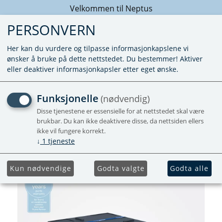
Velkommen til Neptus
PERSONVERN
Her kan du vurdere og tilpasse informasjonkapslene vi
ønsker å bruke på dette nettstedet. Du bestemmer! Aktiver
eller deaktiver informasjonkapsler etter eget ønske.
SAPHIR 1800 COMPACT
Funksjonelle
(nødvendig)
AIRCONDITION
Disse tjenestene er essensielle for at nettstedet skal være
brukbar. Du kan ikke deaktivere disse, da nettsiden ellers
ikke vil fungere korrekt.
Egnet for kjøretøy opptil 5,5 meter
↓
1
tjeneste
Kun nødvendige
Godta valgte
Godta alle