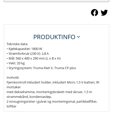
PRODUKTINFO
Tekniske data:
• Kjølekapasitet: 1800 W
• Strømforbruk (230 V): 2,8 A
• Mål: 560 x 400 x 290 mm (L x B x H)
• Vekt: 20 kg
• Styringssystem: Truma iNet X, Truma CP plus
Innhold:
Fjernkontroll inkludert holder, inkludert Micro 1,5 V-batteri, IR-
mottaker
med dekselramme, monteringsbrakett med skruer, 1,5 m
strammebånd, kondensavløp,
2 innsugningsrister i gulvet og monteringsmal, partikkelfilter,
lofilter