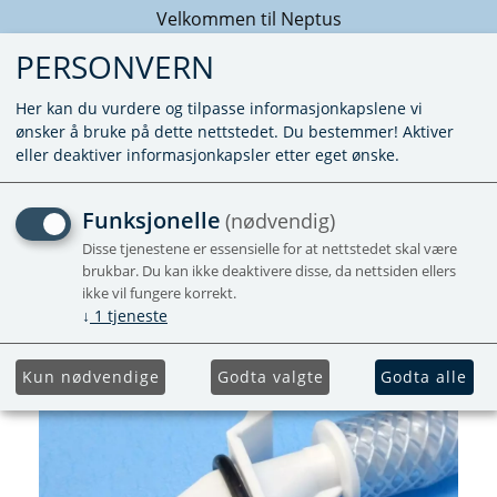
Velkommen til Neptus
PERSONVERN
Her kan du vurdere og tilpasse informasjonkapslene vi
ønsker å bruke på dette nettstedet. Du bestemmer! Aktiver
eller deaktiver informasjonkapsler etter eget ønske.
SC400 FLUSHTUBE WHITE
Funksjonelle
(nødvendig)
Disse tjenestene er essensielle for at nettstedet skal være
brukbar. Du kan ikke deaktivere disse, da nettsiden ellers
ikke vil fungere korrekt.
↓
1
tjeneste
Kun nødvendige
Godta valgte
Godta alle