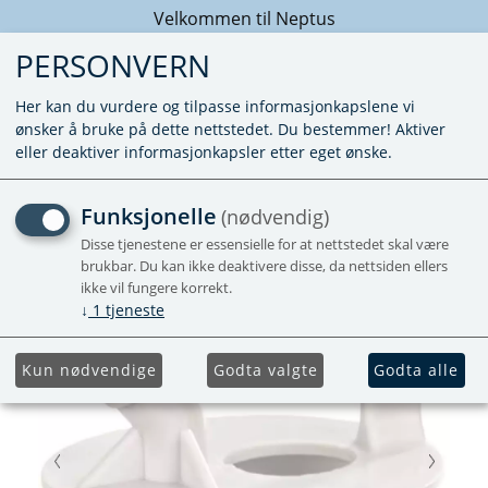
Velkommen til Neptus
PERSONVERN
Her kan du vurdere og tilpasse informasjonkapslene vi
ønsker å bruke på dette nettstedet. Du bestemmer! Aktiver
eller deaktiver informasjonkapsler etter eget ønske.
SC500 BAYONET WHITE
Funksjonelle
(nødvendig)
Disse tjenestene er essensielle for at nettstedet skal være
brukbar. Du kan ikke deaktivere disse, da nettsiden ellers
ikke vil fungere korrekt.
↓
1
tjeneste
Kun nødvendige
Godta valgte
Godta alle