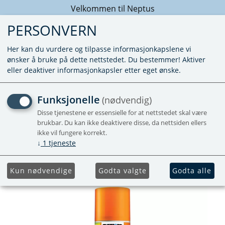
Velkommen til Neptus
PERSONVERN
Her kan du vurdere og tilpasse informasjonkapslene vi
ønsker å bruke på dette nettstedet. Du bestemmer! Aktiver
eller deaktiver informasjonkapsler etter eget ønske.
SEAL LUBRICANT
Funksjonelle
(nødvendig)
SMØREMIDDDEL 200 ML
Disse tjenestene er essensielle for at nettstedet skal være
brukbar. Du kan ikke deaktivere disse, da nettsiden ellers
ikke vil fungere korrekt.
Populær
↓
1
tjeneste
Kun nødvendige
Godta valgte
Godta alle