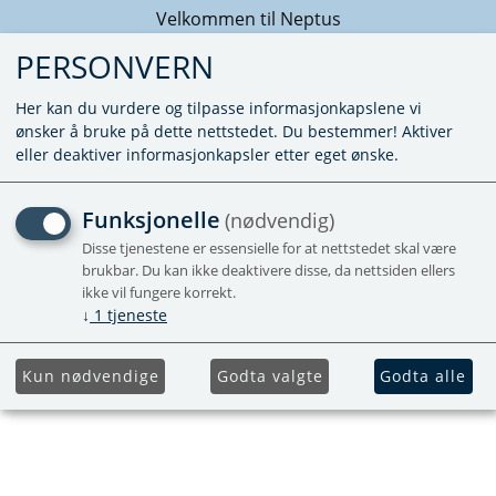
Velkommen til Neptus
PERSONVERN
Her kan du vurdere og tilpasse informasjonkapslene vi
ønsker å bruke på dette nettstedet. Du bestemmer! Aktiver
eller deaktiver informasjonkapsler etter eget ønske.
SFD3 DOORSEAL
Funksjonelle
(nødvendig)
Disse tjenestene er essensielle for at nettstedet skal være
Forhåndsbestill
brukbar. Du kan ikke deaktivere disse, da nettsiden ellers
ikke vil fungere korrekt.
↓
1
tjeneste
Kun nødvendige
Godta valgte
Godta alle