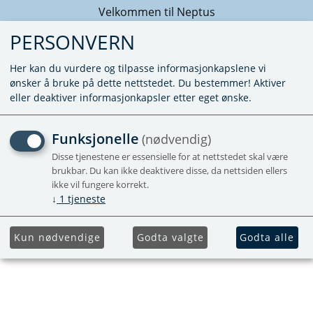
Velkommen til Neptus
PERSONVERN
Her kan du vurdere og tilpasse informasjonkapslene vi
ønsker å bruke på dette nettstedet. Du bestemmer! Aktiver
eller deaktiver informasjonkapsler etter eget ønske.
SIKRING 1,25 AT
Funksjonelle
(nødvendig)
Disse tjenestene er essensielle for at nettstedet skal være
brukbar. Du kan ikke deaktivere disse, da nettsiden ellers
ikke vil fungere korrekt.
↓
1
tjeneste
Kun nødvendige
Godta valgte
Godta alle