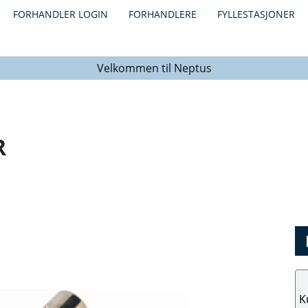
FORHANDLER LOGIN
FORHANDLERE
FYLLESTASJONER
Velkommen til Neptus
R
K