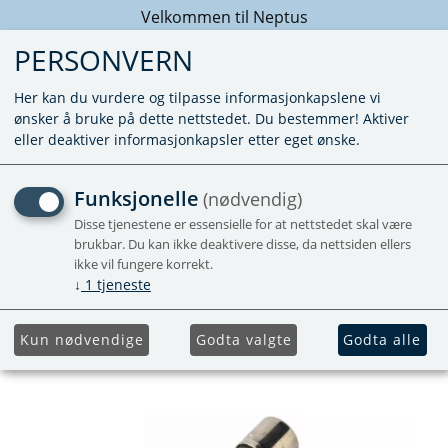
Velkommen til Neptus
PERSONVERN
Her kan du vurdere og tilpasse informasjonkapslene vi
ønsker å bruke på dette nettstedet. Du bestemmer! Aktiver
eller deaktiver informasjonkapsler etter eget ønske.
SIKRING 6,3AT 5 X 20 MM -
Funksjonelle
(nødvendig)
AVENTA
Disse tjenestene er essensielle for at nettstedet skal være
brukbar. Du kan ikke deaktivere disse, da nettsiden ellers
ikke vil fungere korrekt.
↓
1
tjeneste
Kun nødvendige
Godta valgte
Godta alle