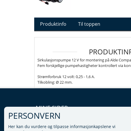
Produktinfo
Til toppen
PRODUKTIN
Sirkulasjonspumpe 12 V for montering på Alde Compa
Fem forskjellige pumpehastigheter kontrollert via kont
Strømforbruk 12 volt: 0,25 - 1,6 A.
Tilkobling: Ø 22 mm.
MINE SIDER
PERSONVERN
LOGG INN
Her kan du vurdere og tilpasse informasjonkapslene vi
VILKÅR