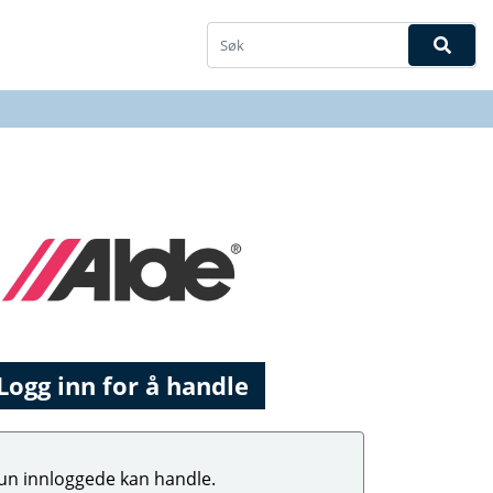
Logg inn for å handle
un innloggede kan handle.