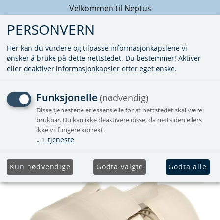
Velkommen til Neptus
PERSONVERN
Her kan du vurdere og tilpasse informasjonkapslene vi
ønsker å bruke på dette nettstedet. Du bestemmer! Aktiver
eller deaktiver informasjonkapsler etter eget ønske.
SIRKULASJONSSTOPP
Funksjonelle
(nødvendig)
/TILBAKESLAGSVENTIL
Disse tjenestene er essensielle for at nettstedet skal være
brukbar. Du kan ikke deaktivere disse, da nettsiden ellers
INNV.
ikke vil fungere korrekt.
↓
1
tjeneste
Kun nødvendige
Godta valgte
Godta alle