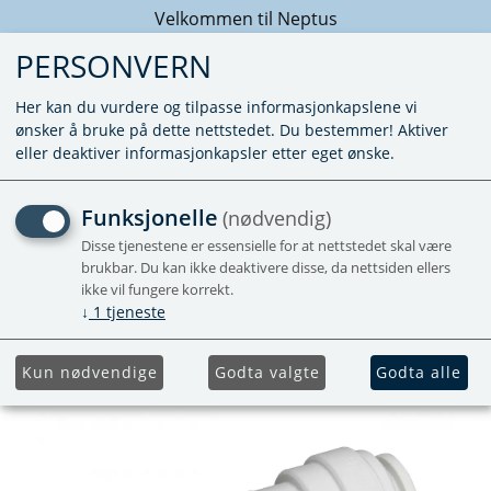
Velkommen til Neptus
PERSONVERN
Her kan du vurdere og tilpasse informasjonkapslene vi
ønsker å bruke på dette nettstedet. Du bestemmer! Aktiver
eller deaktiver informasjonkapsler etter eget ønske.
SKJØTEKOBLING 12MM
Funksjonelle
(nødvendig)
RETT
Disse tjenestene er essensielle for at nettstedet skal være
brukbar. Du kan ikke deaktivere disse, da nettsiden ellers
ikke vil fungere korrekt.
↓
1
tjeneste
Kun nødvendige
Godta valgte
Godta alle