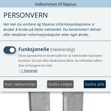
Velkommen til Neptus
PERSONVERN
Her kan du vurdere og tilpasse informasjonkapslene vi
ønsker å bruke på dette nettstedet. Du bestemmer! Aktiver
eller deaktiver informasjonkapsler etter eget ønske.
SKORSTEINSFORLENGER
Funksjonelle
(nødvendig)
50MM
Disse tjenestene er essensielle for at nettstedet skal være
brukbar. Du kan ikke deaktivere disse, da nettsiden ellers
ikke vil fungere korrekt.
↓
1
tjeneste
Kun nødvendige
Godta valgte
Godta alle