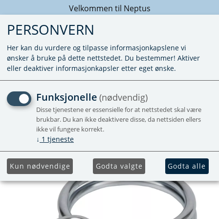
Velkommen til Neptus
PERSONVERN
Her kan du vurdere og tilpasse informasjonkapslene vi
ønsker å bruke på dette nettstedet. Du bestemmer! Aktiver
eller deaktiver informasjonkapsler etter eget ønske.
SLANGEKLEMME DOBBEL
Funksjonelle
(nødvendig)
Disse tjenestene er essensielle for at nettstedet skal være
brukbar. Du kan ikke deaktivere disse, da nettsiden ellers
ikke vil fungere korrekt.
↓
1
tjeneste
Kun nødvendige
Godta valgte
Godta alle