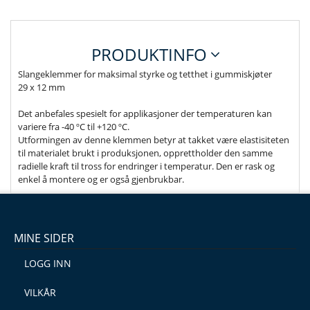
PRODUKTINFO
Slangeklemmer for maksimal styrke og tetthet i gummiskjøter
29 x 12 mm
Det anbefales spesielt for applikasjoner der temperaturen kan
variere fra -40 ºC til +120 ºC.
Utformingen av denne klemmen betyr at takket være elastisiteten
til materialet brukt i produksjonen, opprettholder den samme
radielle kraft til tross for endringer i temperatur. Den er rask og
enkel å montere og er også gjenbrukbar.
MINE SIDER
LOGG INN
VILKÅR