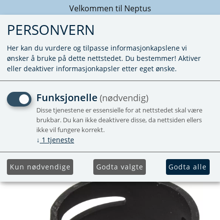
Velkommen til Neptus
PERSONVERN
Her kan du vurdere og tilpasse informasjonkapslene vi
ønsker å bruke på dette nettstedet. Du bestemmer! Aktiver
eller deaktiver informasjonkapsler etter eget ønske.
SLANGEKLEMME - FOR
Funksjonelle
(nødvendig)
22MM GUMMISLANGE
Disse tjenestene er essensielle for at nettstedet skal være
brukbar. Du kan ikke deaktivere disse, da nettsiden ellers
ikke vil fungere korrekt.
↓
1
tjeneste
Kun nødvendige
Godta valgte
Godta alle