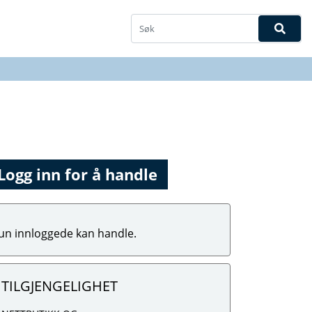
Logg inn for å handle
un innloggede kan handle.
TILGJENGELIGHET