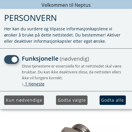
Velkommen til Neptus
PERSONVERN
Her kan du vurdere og tilpasse informasjonkapslene vi
ønsker å bruke på dette nettstedet. Du bestemmer! Aktiver
eller deaktiver informasjonkapsler etter eget ønske.
SLANGENIPPEL 1/4"R UTV.
Funksjonelle
(nødvendig)
- 12 MM SLANGE
Disse tjenestene er essensielle for at nettstedet skal være
brukbar. Du kan ikke deaktivere disse, da nettsiden ellers
ikke vil fungere korrekt.
↓
1
tjeneste
Kun nødvendige
Godta valgte
Godta alle