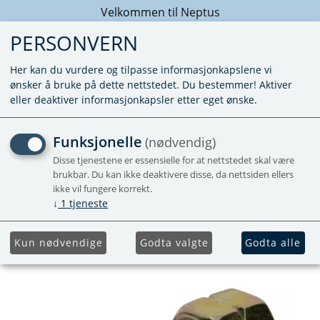
Velkommen til Neptus
PERSONVERN
Her kan du vurdere og tilpasse informasjonkapslene vi
ønsker å bruke på dette nettstedet. Du bestemmer! Aktiver
eller deaktiver informasjonkapsler etter eget ønske.
SLANGENIPPEL LINX -
Funksjonelle
(nødvendig)
SLANGE
Disse tjenestene er essensielle for at nettstedet skal være
brukbar. Du kan ikke deaktivere disse, da nettsiden ellers
ikke vil fungere korrekt.
↓
1
tjeneste
Kun nødvendige
Godta valgte
Godta alle