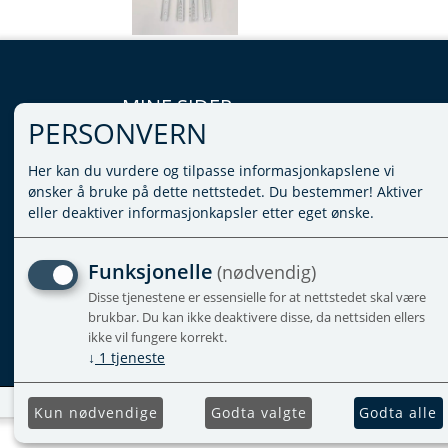
MINE SIDER
PERSONVERN
LOGG INN
Her kan du vurdere og tilpasse informasjonkapslene vi
VILKÅR
ønsker å bruke på dette nettstedet. Du bestemmer! Aktiver
PERSONVERNERKLÆRING
eller deaktiver informasjonkapsler etter eget ønske.
ADMINISTRER COOKIES
Funksjonelle
(nødvendig)
Disse tjenestene er essensielle for at nettstedet skal være
brukbar. Du kan ikke deaktivere disse, da nettsiden ellers
ikke vil fungere korrekt.
↓
1
tjeneste
Kun nødvendige
Godta valgte
Godta alle