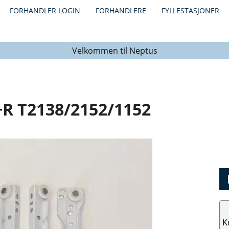
FORHANDLER LOGIN
FORHANDLERE
FYLLESTASJONER
Velkommen til Neptus
R T2138/2152/1152
K