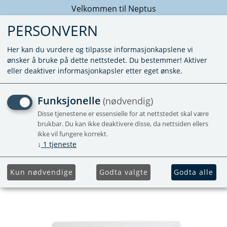
Velkommen til Neptus
PERSONVERN
Her kan du vurdere og tilpasse informasjonkapslene vi
ønsker å bruke på dette nettstedet. Du bestemmer! Aktiver
eller deaktiver informasjonkapsler etter eget ønske.
SR FREEZER DOOR MK2
Funksjonelle
(nødvendig)
T1090/T2090
Disse tjenestene er essensielle for at nettstedet skal være
brukbar. Du kan ikke deaktivere disse, da nettsiden ellers
ikke vil fungere korrekt.
↓
1
tjeneste
Kun nødvendige
Godta valgte
Godta alle