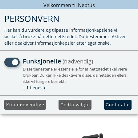
Velkommen til Neptus
PERSONVERN
Her kan du vurdere og tilpasse informasjonkapslene vi
ønsker å bruke på dette nettstedet. Du bestemmer! Aktiver
eller deaktiver informasjonkapsler etter eget ønske.
SR PIEZO IGNITER GREY
Funksjonelle
(nødvendig)
Disse tjenestene er essensielle for at nettstedet skal være
brukbar. Du kan ikke deaktivere disse, da nettsiden ellers
ikke vil fungere korrekt.
↓
1
tjeneste
Kun nødvendige
Godta valgte
Godta alle