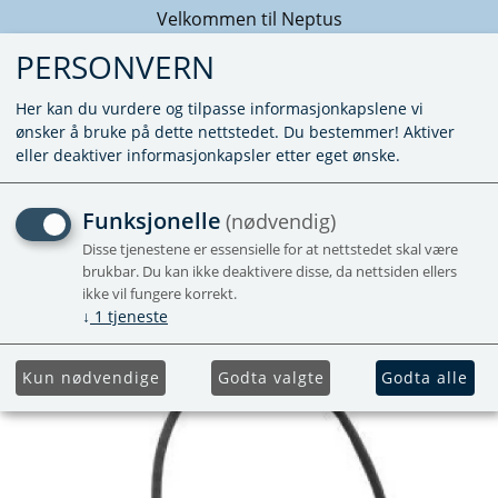
Velkommen til Neptus
PERSONVERN
Her kan du vurdere og tilpasse informasjonkapslene vi
ønsker å bruke på dette nettstedet. Du bestemmer! Aktiver
eller deaktiver informasjonkapsler etter eget ønske.
SR SPARK ELECTRODE
Funksjonelle
(nødvendig)
N3080/3090/3097/3108/311
Disse tjenestene er essensielle for at nettstedet skal være
brukbar. Du kan ikke deaktivere disse, da nettsiden ellers
ikke vil fungere korrekt.
↓
1
tjeneste
Kun nødvendige
Godta valgte
Godta alle