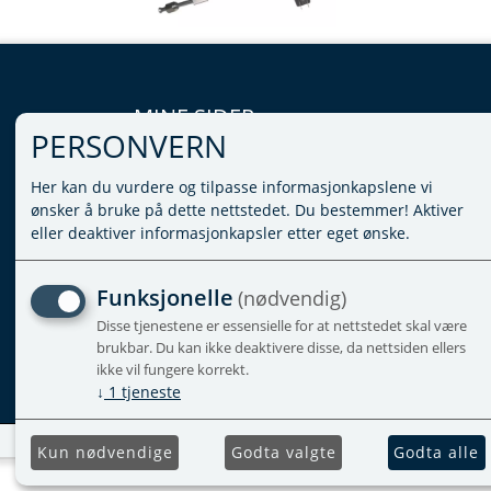
MINE SIDER
PERSONVERN
LOGG INN
Her kan du vurdere og tilpasse informasjonkapslene vi
VILKÅR
ønsker å bruke på dette nettstedet. Du bestemmer! Aktiver
PERSONVERNERKLÆRING
eller deaktiver informasjonkapsler etter eget ønske.
ADMINISTRER COOKIES
Funksjonelle
(nødvendig)
Disse tjenestene er essensielle for at nettstedet skal være
brukbar. Du kan ikke deaktivere disse, da nettsiden ellers
ikke vil fungere korrekt.
↓
1
tjeneste
Kun nødvendige
Godta valgte
Godta alle