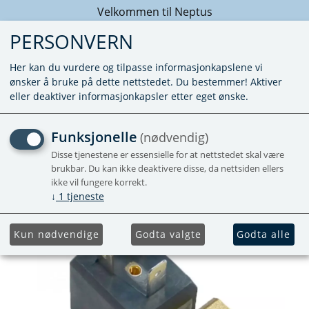
Velkommen til Neptus
PERSONVERN
Her kan du vurdere og tilpasse informasjonkapslene vi
ønsker å bruke på dette nettstedet. Du bestemmer! Aktiver
eller deaktiver informasjonkapsler etter eget ønske.
SR MAGNETVENTIL KJØLES
Funksjonelle
(nødvendig)
Disse tjenestene er essensielle for at nettstedet skal være
N3000 og N4000-serien
brukbar. Du kan ikke deaktivere disse, da nettsiden ellers
ikke vil fungere korrekt.
↓
1
tjeneste
Kun nødvendige
Godta valgte
Godta alle