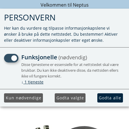
Velkommen til Neptus
PERSONVERN
Her kan du vurdere og tilpasse informasjonkapslene vi
ønsker å bruke på dette nettstedet. Du bestemmer! Aktiver
eller deaktiver informasjonkapsler etter eget ønske.
STENGE MEKANISME FOR
Funksjonelle
(nødvendig)
SEPTIKTANK
Disse tjenestene er essensielle for at nettstedet skal være
brukbar. Du kan ikke deaktivere disse, da nettsiden ellers
THETFORD SC400/500 HØYR
ikke vil fungere korrekt.
↓
1
tjeneste
For C400/C500 Høyre
Kun nødvendige
Godta valgte
Godta alle