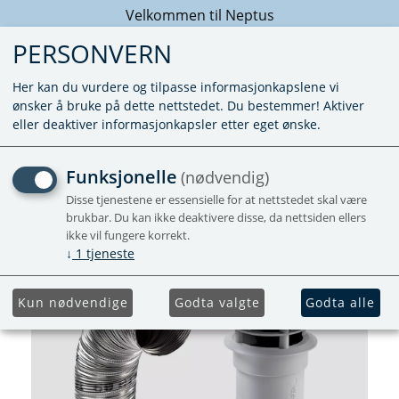
Velkommen til Neptus
PERSONVERN
Her kan du vurdere og tilpasse informasjonkapslene vi
ønsker å bruke på dette nettstedet. Du bestemmer! Aktiver
eller deaktiver informasjonkapsler etter eget ønske.
TAKSKORSTEINSETT AKD
Funksjonelle
(nødvendig)
Disse tjenestene er essensielle for at nettstedet skal være
Forhåndsbestill
brukbar. Du kan ikke deaktivere disse, da nettsiden ellers
ikke vil fungere korrekt.
↓
1
tjeneste
Kun nødvendige
Godta valgte
Godta alle