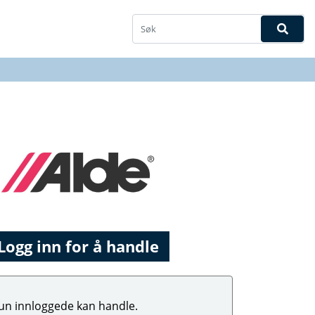
Logg inn for å handle
un innloggede kan handle.