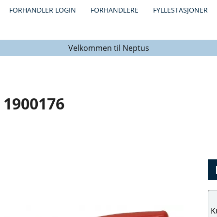
FORHANDLER LOGIN
FORHANDLERE
FYLLESTASJONER
Velkommen til Neptus
1900176
K