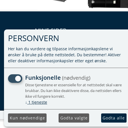
MINE SIDER
PERSONVERN
LOGG INN
Her kan du vurdere og tilpasse informasjonkapslene vi
VILKÅR
ønsker å bruke på dette nettstedet. Du bestemmer! Aktiver
PERSONVERNERKLÆRING
eller deaktiver informasjonkapsler etter eget ønske.
ADMINISTRER COOKIES
Funksjonelle
(nødvendig)
Disse tjenestene er essensielle for at nettstedet skal være
brukbar. Du kan ikke deaktivere disse, da nettsiden ellers
ikke vil fungere korrekt.
↓
1
tjeneste
Kun nødvendige
Godta valgte
Godta alle