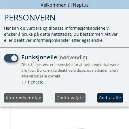
Velkommen til Neptus
PERSONVERN
Her kan du vurdere og tilpasse informasjonkapslene vi
ønsker å bruke på dette nettstedet. Du bestemmer! Aktiver
eller deaktiver informasjonkapsler etter eget ønske.
TENNER FOR E-VARMERE
Funksjonelle
(nødvendig)
Disse tjenestene er essensielle for at nettstedet skal være
brukbar. Du kan ikke deaktivere disse, da nettsiden ellers
ikke vil fungere korrekt.
↓
1
tjeneste
Kun nødvendige
Godta valgte
Godta alle