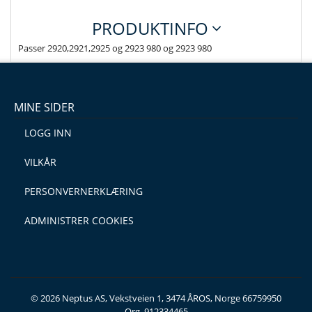
PRODUKTINFO
Passer 2920,2921,2925 og 2923 980 og 2923 980
MINE SIDER
LOGG INN
VILKÅR
PERSONVERNERKLÆRING
ADMINISTRER COOKIES
© 2026 Neptus AS, Vekstveien 1, 3474 ÅROS, Norge 66759950
Org. 912334465