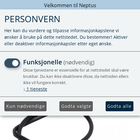
Velkommen til Neptus
PERSONVERN
Her kan du vurdere og tilpasse informasjonkapslene vi
ønsker å bruke på dette nettstedet. Du bestemmer! Aktiver
eller deaktiver informasjonkapsler etter eget ønske.
TENNKABEL 44 CM
Funksjonelle
(nødvendig)
Disse tjenestene er essensielle for at nettstedet skal være
Forhåndsbestill
brukbar. Du kan ikke deaktivere disse, da nettsiden ellers
ikke vil fungere korrekt.
↓
1
tjeneste
Kun nødvendige
Godta valgte
Godta alle