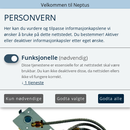
Velkommen til Neptus
PERSONVERN
Her kan du vurdere og tilpasse informasjonkapslene vi
ønsker å bruke på dette nettstedet. Du bestemmer! Aktiver
eller deaktiver informasjonkapsler etter eget ønske.
TERMOBRYTER MED
Funksjonelle
(nødvendig)
LEDNING S3002K
Disse tjenestene er essensielle for at nettstedet skal være
brukbar. Du kan ikke deaktivere disse, da nettsiden ellers
ikke vil fungere korrekt.
↓
1
tjeneste
Kun nødvendige
Godta valgte
Godta alle