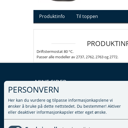
Produktinfo
Til toppen
PRODUKTIN
Driftstermostat 80 °C.
Passer alle modeller av 2737, 2762, 2763 og 2772.
MINE SIDER
PERSONVERN
LOGG INN
Her kan du vurdere og tilpasse informasjonkapslene vi
VILKÅR
ønsker å bruke på dette nettstedet. Du bestemmer! Aktiver
PERSONVERNERKLÆRING
eller deaktiver informasjonkapsler etter eget ønske.
ADMINISTRER COOKIES