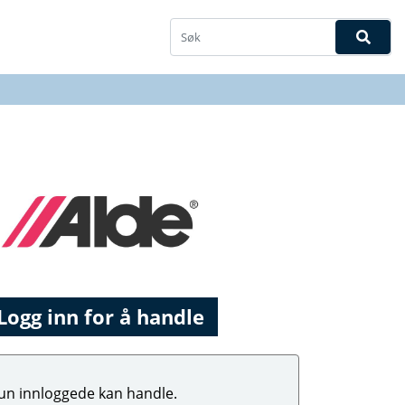
Logg inn for å handle
un innloggede kan handle.