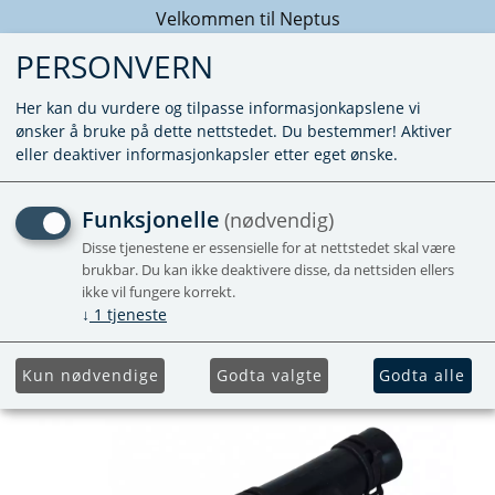
Velkommen til Neptus
PERSONVERN
Her kan du vurdere og tilpasse informasjonkapslene vi
ønsker å bruke på dette nettstedet. Du bestemmer! Aktiver
eller deaktiver informasjonkapsler etter eget ønske.
TILKOBLINGSSATS
Funksjonelle
(nødvendig)
VARMEMATTE
Disse tjenestene er essensielle for at nettstedet skal være
brukbar. Du kan ikke deaktivere disse, da nettsiden ellers
ikke vil fungere korrekt.
↓
1
tjeneste
Kun nødvendige
Godta valgte
Godta alle