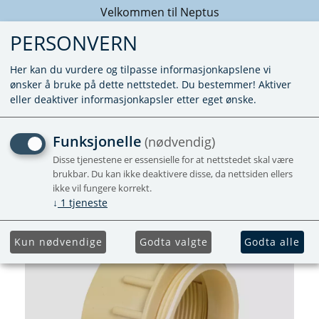
Velkommen til Neptus
PERSONVERN
Her kan du vurdere og tilpasse informasjonkapslene vi
ønsker å bruke på dette nettstedet. Du bestemmer! Aktiver
eller deaktiver informasjonkapsler etter eget ønske.
TILKOBLINGSSTUSS
Funksjonelle
(nødvendig)
Disse tjenestene er essensielle for at nettstedet skal være
Forhåndsbestill
brukbar. Du kan ikke deaktivere disse, da nettsiden ellers
ikke vil fungere korrekt.
↓
1
tjeneste
Kun nødvendige
Godta valgte
Godta alle