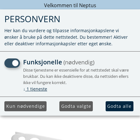
Velkommen til Neptus
PERSONVERN
Her kan du vurdere og tilpasse informasjonkapslene vi
ønsker å bruke på dette nettstedet. Du bestemmer! Aktiver
eller deaktiver informasjonkapsler etter eget ønske.
TOPPDEKSEL S 3002 LYS
Funksjonelle
(nødvendig)
GRÅ
Disse tjenestene er essensielle for at nettstedet skal være
brukbar. Du kan ikke deaktivere disse, da nettsiden ellers
ikke vil fungere korrekt.
Utgående
↓
1
tjeneste
Kun nødvendige
Godta valgte
Godta alle