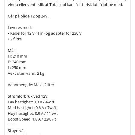
vindu eller ventil slik at Totalcool kan få litt frisk luft å jobbe med.
Går på både 12 og 24V.
Leveres med:
• Kabel for 12 V (4 m) og adapter for 230 V
• 2 filtre
Mål:
H: 210 mm
B: 240 mm
L: 250 mm
Vekt uten vann: 2 kg
Vannmengde: Maks 2 liter
Strømforbruk ved 12V
Lav hastighet: 0,3 A / 4w /t
Med hastighet: 0,6 A / 7w /t
Høy hastighet: 0,9 A / 11 w/t
Boost Speed: 1,8 A / 22w / t
------
Støynivå: