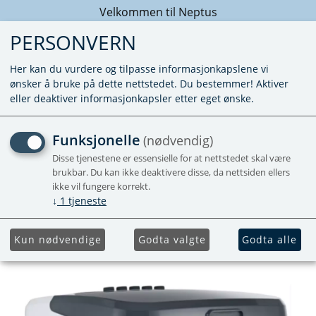
Velkommen til Neptus
PERSONVERN
Her kan du vurdere og tilpasse informasjonkapslene vi
ønsker å bruke på dette nettstedet. Du bestemmer! Aktiver
eller deaktiver informasjonkapsler etter eget ønske.
TOTALCOOL LUFTKJØLER
Funksjonelle
(nødvendig)
INKL. 5-PAKK ETERISKE
Disse tjenestene er essensielle for at nettstedet skal være
brukbar. Du kan ikke deaktivere disse, da nettsiden ellers
OLJER
ikke vil fungere korrekt.
↓
1
tjeneste
Totalcool 3000 luftkjøler
Utgående
Kun nødvendige
Godta valgte
Godta alle